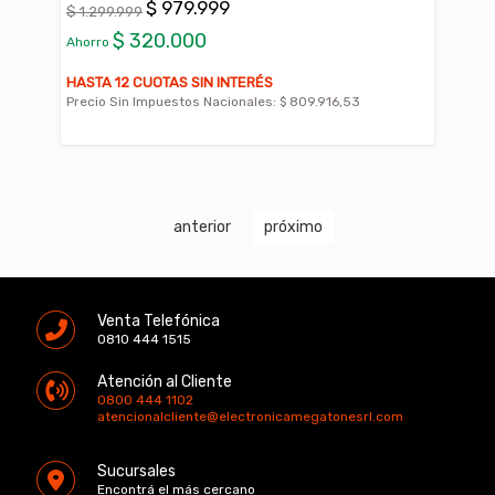
$ 979.999
$ 1.299.999
$ 320.000
Ahorro
HASTA 12 CUOTAS SIN INTERÉS
Precio Sin Impuestos Nacionales:
$ 809.916,53
anterior
próximo
Venta Telefónica
0810 444 1515
Atención al Cliente
0800 444 1102
atencionalcliente@electronicamegatonesrl.com
Sucursales
Encontrá el más cercano