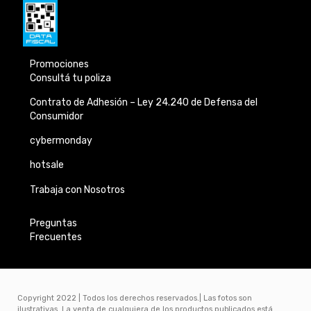
Promociones
Consultá tu poliza
Contrato de Adhesión –
Ley 24.240 de
Defensa del
Consumidor
cybermonday
hotsale
Trabaja con Nosotros
Preguntas
Frecuentes
Copyright 2022 | Todos los derechos reservados.| Las fotos son
ilustrativas. La venta de cualquiera de los productos publicados está